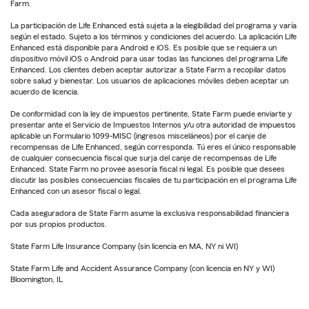
Farm.
La participación de Life Enhanced está sujeta a la elegibilidad del programa y varía
según el estado. Sujeto a los términos y condiciones del acuerdo. La aplicación Life
Enhanced está disponible para Android e iOS. Es posible que se requiera un
dispositivo móvil iOS o Android para usar todas las funciones del programa Life
Enhanced. Los clientes deben aceptar autorizar a State Farm a recopilar datos
sobre salud y bienestar. Los usuarios de aplicaciones móviles deben aceptar un
acuerdo de licencia.
De conformidad con la ley de impuestos pertinente, State Farm puede enviarte y
presentar ante el Servicio de Impuestos Internos y/u otra autoridad de impuestos
aplicable un Formulario 1099-MISC (ingresos misceláneos) por el canje de
recompensas de Life Enhanced, según corresponda. Tú eres el único responsable
de cualquier consecuencia fiscal que surja del canje de recompensas de Life
Enhanced. State Farm no provee asesoría fiscal ni legal. Es posible que desees
discutir las posibles consecuencias fiscales de tu participación en el programa Life
Enhanced con un asesor fiscal o legal.
Cada aseguradora de State Farm asume la exclusiva responsabilidad financiera
por sus propios productos.
State Farm Life Insurance Company (sin licencia en MA, NY ni WI)
State Farm Life and Accident Assurance Company (con licencia en NY y WI)
Bloomington, IL