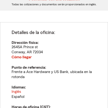
dígitos
dígitos
Todas las cotizaciones y documentos serán proporcionados en inglés.
Detalles de la oficina:
Dirección física:
2645A Prince st
Conway
,
AR
72034
Cómo llegar
Punto de referencia:
Frente a Ace Hardware y US Bank, ubicada en la
rotonda
Idiomas:
Inglés
Español
Horas de oficina (
CST
):