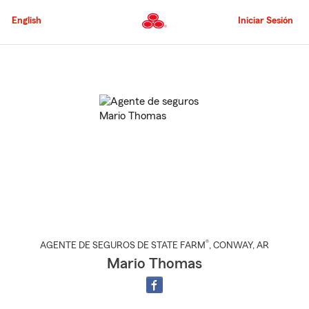
Pasar
al
English
Iniciar Sesión
contenido
principal
Comienzo
del
contenido
principal
®
AGENTE DE SEGUROS DE STATE FARM
,
CONWAY
, AR
Mario Thomas