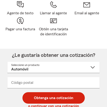
Agente de texto
Llamar al agente
Email al agente
Pagar una factura
Obtén una tarjeta
de identificación
¿Le gustaría obtener una cotización?
Seleccione un producto
Seleccione
un
nombre
de
producto
del
Código postal
Ingresa
Ingresa
_____
menú
un
un
desplegable
código
código
postal
postal
Obtenga una cotización
de
de
5
5
o continuar con una cotización